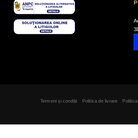
P
A
3
Termeni și condiții
Politica de livrare
Politica