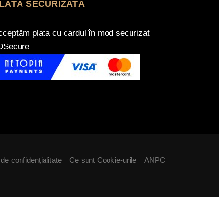
LATĂ SECURIZATĂ
cceptăm plata cu cardul în mod securizat
DSecure
 de confidențialitate
Ce sunt Cookie-urile
ANPC