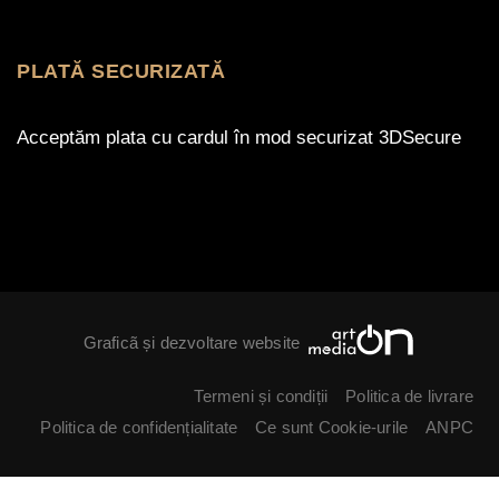
PLATĂ SECURIZATĂ
Acceptăm plata cu cardul în mod securizat 3DSecure
Graficã și dezvoltare website
Termeni și condiții
Politica de livrare
Politica de confidențialitate
Ce sunt Cookie-urile
ANPC