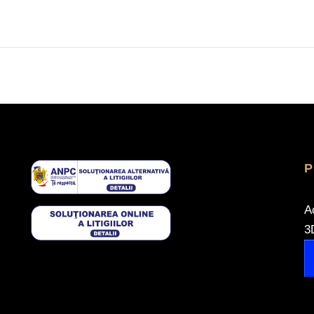
P
A
3