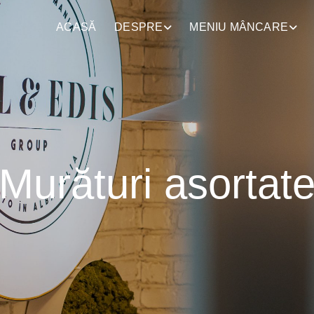
ACASĂ
DESPRE
MENIU MÂNCARE
Murături asortat