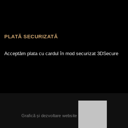
PLATĂ SECURIZATĂ
Acceptăm plata cu cardul în mod securizat 3DSecure
Graficã și dezvoltare website
Termeni și condiții
Politica de livrare
Politica de confidențialitate
Ce sunt Cookie-urile
ANPC