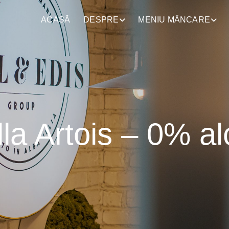
ACASĂ
DESPRE
MENIU MÂNCARE
lla Artois – 0% al