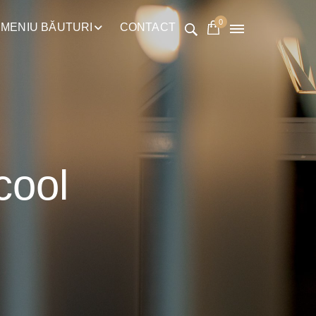
0
MENIU BĂUTURI
CONTACT
cool