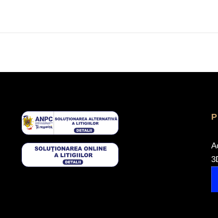
P
A
3