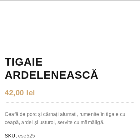
TIGAIE
ARDELENEASCĂ
42,00
lei
Ceafă de porc și cârnați afumați, rumenite în tigaie cu
ceapă, ardei și usturoi, servite cu mămăligă.
SKU:
ese525